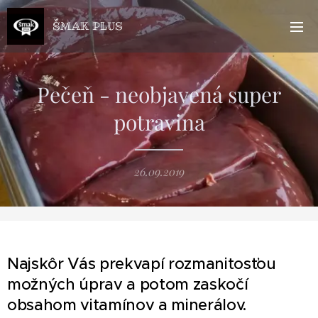
ŠMAK PLUS
Pečeň - neobjavená super
potravina
26.09.2019
Najskôr Vás prekvapí rozmanitosťou
možných úprav a potom zaskočí
obsahom vitamínov a minerálov.