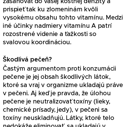
zasahovať do vašej kostnej denzity a
prispieť tak ku zlomeninám kvôli
vysokému obsahu tohto vitamínu. Medzi
iné účinky nadmiery vitamínu A patrí
rozostrené videnie a ťažkosti so
svalovou koordináciou.
Škodlivá pečeň?
Častým argumentom proti konzumácii
pečene je jej obsah škodlivých látok,
ktoré sa vraj v organizme ukladajú práve
v pečeni. Aj keď je pravda, že úlohou
pečene je neutralizovať toxíny (lieky,
chemické prísady, jedy), v pečeni sa
toxíny neuskladňujú. Látky, ktoré telo
nedokáže eliminovať, sa ukladajú v