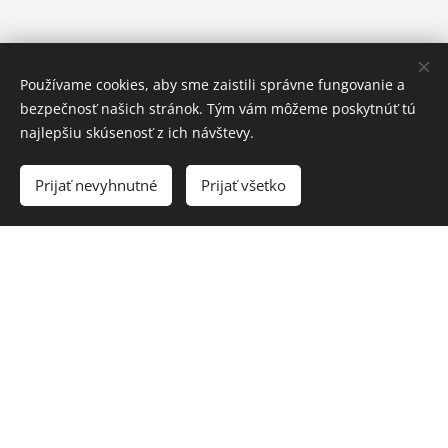
Používame cookies, aby sme zaistili správne fungovanie a
bezpečnosť našich stránok. Tým vám môžeme poskytnúť tú
najlepšiu skúsenosť z ich návštevy.
Prijať nevyhnutné
Prijať všetko