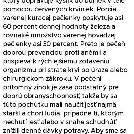
ktorý dopravuje kyslík do buniek v tele
pomocou červených krviniek. Porcia
varenej kuracej pečienky poskytuje asi
60 percent dennej hodnoty železa a
rovnaké množstvo varenej hovädzej
pečienky asi 30 percent. Preto je pečeň
dobrou prevenciou proti anémii a
prispieva k rýchlejšiemu zotaveniu
organizmu pri strate krvi po úraze alebo
chirurgickom zákroku. V pečeni
prítomný zinok je zasa podstatný pre
dobrú obranyschopnosť, takže by sa
túto pochúťku mali naučiť jesť najmä
starší a chorí ľudia, prípadne tí, ktorým
nechutí jesť alebo v snahe schudnúť
znížili denné dávky potravy. Aby sme sa