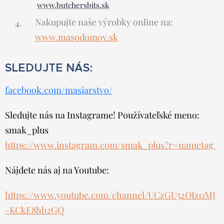
www.butchersbits.sk
Nakupujte naše výrobky online na:
www.masodomov.sk
SLEDUJTE NÁS:
facebook.com/masiarstvo/
Sledujte nás na Instagrame! Používateľské meno:
smak_plus
https://www.instagram.com/smak_plus?r=nametag
Nájdete nás aj na Youtube:
https://www.youtube.com/channel/UCzGU52OIz0MJ
-KCkE8hb2GQ