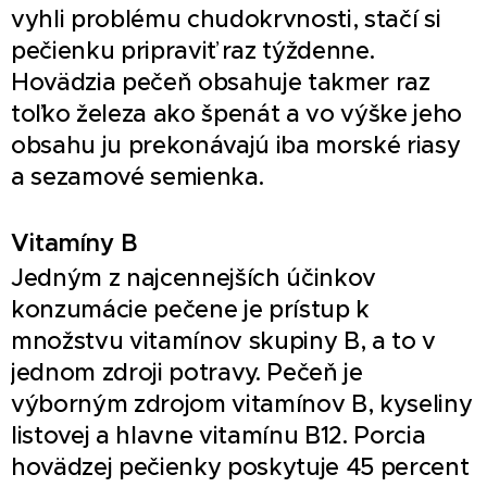
vyhli problému chudokrvnosti, stačí si
pečienku pripraviť raz týždenne.
Hovädzia pečeň obsahuje takmer raz
toľko železa ako špenát a vo výške jeho
obsahu ju prekonávajú iba morské riasy
a sezamové semienka.
Vitamíny B
Jedným z najcennejších účinkov
konzumácie pečene je prístup k
množstvu vitamínov skupiny B, a to v
jednom zdroji potravy. Pečeň je
výborným zdrojom vitamínov B, kyseliny
listovej a hlavne vitamínu B12. Porcia
hovädzej pečienky poskytuje 45 percent